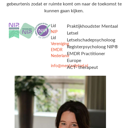
gebeurtenis zodat er ruimte komt om naar de toekomst te
kunnen gaan kijken.
Lid
Praktijkhoudster Mentaal
NIP
Letsel
Lid
Letselschadepsycholoog
Vereniging
Registerpsycholoog NIP®
EMDR
EMDR Practitioner
Nederland
Europe
info@mentaalletsel.nl
ACT- therapeut