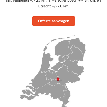
km, Nijmegen +/- 25 km, ’s Hertogenbosch +/- 34 km, en
Utrecht +/- 60 km.
Offerte aanvragen